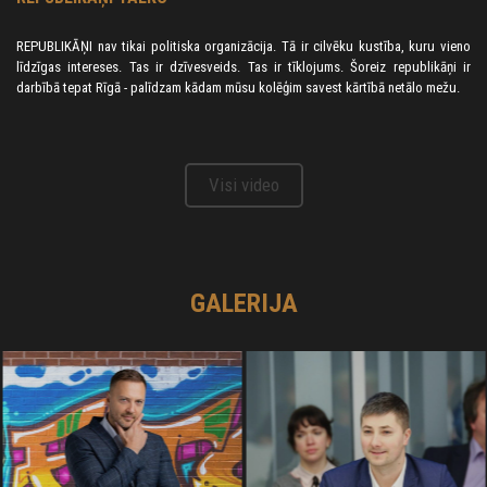
ROBERTU STRAZDU
10. janvāris pulksten 19.00
REPUBLIKĀŅI nav tikai politiska organizācija. Tā ir cilvēku kustība, kuru vieno
Tautsaimniecības grupa kopā ar Robertu Strazdu |
līdzīgas intereses. Tas ir dzīvesveids. Tas ir tīklojums. Šoreiz republikāņi ir
Būvniecības fenomens Latvijā
darbībā tepat Rīgā - palīdzam kādam mūsu kolēģim savest kārtībā netālo mežu.
Join Zoom Meeting
https://us05web.zoom.us/j/86850153314?
pwd=VGQxSGN0aFl3NHRmZm9haUNuTE1Gdz09
Visi video
Meeting ID: 868 5015 3314
Passcode: Ln2ZQU
18. janvāris pulksten 19.00
Enerģētika: kā gāze ietekmē nacionālo drošību?
GALERIJA
Join Zoom Meeting
https://us05web.zoom.us/j/84792874101?
pwd=L1lod2E5VDlSOXZ4NDlmeVZwTWMwUT09
Meeting ID: 847 9287 4101
Passcode: 8ZQbA6
________________________________________________