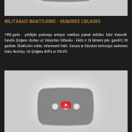
tēmai.
Latvija, enerģētikas politikas attīstībā, nevadās pēc nacionāliem
priekšnosacījumiem, bet pēc pārņemtām starptautiskām
MILITĀRAIS MANTOJUMS - VAIŅODES LIDLAUKS
konvencijas saistībām, kuras īstenotas ES direktīvās, piemēram,
ES atjaunojamo energoresursu direktīvā, Energoefektivitātes
direktīvā u.c., kuras vēlāk atspoguļojas nacionālajās stratēģijās un
1992.gads - pēdējās padomju armijas vienības pamet militāro bāzi Vaiņodē.
ilgtspējīgas attīstības plānos.
Sandis Ģirģens dodas uz Vaiņodes lidlauku - kāds ir tā liktenis pēc gandrīz 30
gadiem. Ekskluzīvi video. Interesanti fakti. Saruna ar lidostas teritorijas saimnieci
LASI VISU VIEDOKĻU RAKSTU ŠEIT
.
Ināru Avotiņu. Un Ģirģena drifts ar VOLVO.
________________________________________________
BROŠŪRA
REPUBLIKĀŅU buklets ir gatavs. Tajā ir gan par kustību, gan arī
mūsu piedāvājums par nepieciešamību mainīt sistēmu. Lūdzu
visus, kas vēlas padalīt bukletus savā novadā, savā darba vietā vai
citviet, lūdzu rakstiet
kustiba@republikanis.lv
.
Bukletu var apskatīt
šeit (sadaļa Iniciatīvas)
.