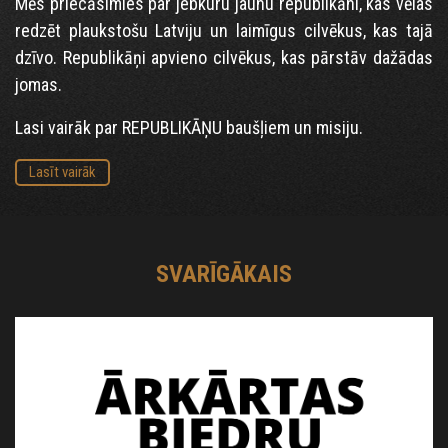
Mēs priecāsimies par jebkuru jaunu republikāni, kas vēlas
redzēt plaukstošu Latviju un laimīgus cilvēkus, kas tajā
dzīvo. Republikāņi apvieno cilvēkus, kas pārstāv dažādas
jomas.
Lasi vairāk par REPUBLIKĀŅU baušļiem un misiju.
Lasīt vairāk
SVARĪGĀKAIS