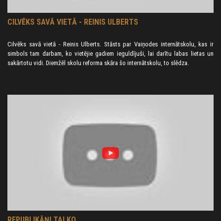
________________________________________________
CILVĒKS SAVĀ VIETĀ - REINIS ULBERTS
AKTUĀLAIS REPUBLIKĀŅU KALENDĀRS
Cilvēks savā vietā - Reinis Ulberts. Stāsts par Vaiņodes internātskolu, kas ir
IK MĒNEŠA SAPULCE AR SANDI ĢIRĢENU
simbols tam darbam, ko vietējie gadiem ieguldījuši, lai darītu labas lietas un
sakārtotu vidi. Diemžēl skolu reforma skāra šo internātskolu, to slēdza.
12.janvāris pulksten 18.00 – 19.30
https://us02web.zoom.us/j/88135441000?
pwd=TWZ0Z3gxcGxLNHk3RGFGbVJNeUdPZz09
Meeting ID: 881 3544 1000
Passcode: 932931
REĢIONĀLĀ TĪKLOJUMA SAPULCE
Slēgta grupa reģionālajiem koordinatoriem un reģionālo
REPUBLIKĀŅU nodaļu vadītājiem/pārstāvjiem. Citus interesentus,
kas vēlas pievienoties, lūdzam rakstīt
kustiba@republikanis.lv
.
11.janvāris pulksten 18.00 – 19.30
TAUTSAIMNIECĪBAS DARBA GRUPA KOPĀ AR
REPUBLIKĀŅI TALKO