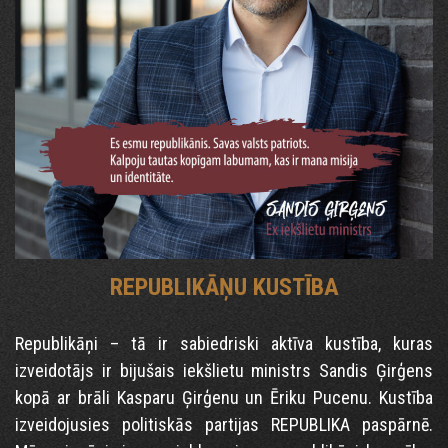
REPUBLIKĀŅU KUSTĪBA
Republikāņi – tā ir sabiedriski aktīva kustība, kuras
izveidotājs ir bijušais iekšlietu ministrs Sandis Ģirģens
kopā ar brāli Kasparu Ģirģenu un Ēriku Pucenu. Kustība
izveidojusies politiskās partijas REPUBLIKA paspārnē.