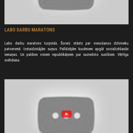
ROBERTS STRAZDS: ELEKTROENERĢIJAS
straujam cenu kāpumam un ietekmē tautsaimniecības attīstību.
Labākajā scenārijā, Latvijas politikas veidotājiem būtu
IETEKME UZ TAUTSAIMNIECĪBAS
nepieciešams izstrādāt priekšlikumus OIK pilnīgai likvidācijai.
ATTĪSTĪBU LATVIJĀ
LABO DARBU MARATONS
Labo darbu maratons turpinās. Šoreiz stāsts par viesošanos dzīvnieku
patversmē. Izstaidzinājām suņus. Palīdzējām kucēniem apgūt socializēšanās
iemaņas. Un paldies visiem republikāņiem par saziedoto sunīšiem. Vērtīga
svētdiena.
Roberts Strazds REPUBLIKĀŅU kustībā vada tautsaimniecības
grupu. Savu viedokļa rakstu viņš veltījis aktuālajai enerģētikas