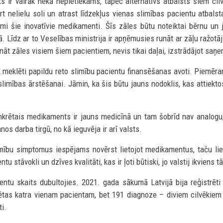
sts ir vairāk nekā nepietiekams, tāpēc alternatīvs atbalsts šiem c
t nelielu soli un atrast līdzekļus vienas slimības pacientu atbalst
šami šie inovatīvie medikamenti. Šīs zāles būtu noteiktai bērnu 
. Līdz ar to Veselības ministrija ir apņēmusies runāt ar zāļu raž
nāt zāles visiem šiem pacientiem, nevis tikai daļai, izstrādājot saņe
 meklēti papildu reto slimību pacientu finansēšanas avoti. Piemēra
s slimības ārstēšanai. Jāmin, ka šis būtu jauns nodoklis, kas atti
nkrētais medikaments ir jauns medicīnā un tam šobrīd nav analogu
s darba tirgū, no kā ieguvēja ir arī valsts.
imību simptomus iespējams novērst lietojot medikamentus, taču liel
 stāvokli un dzīves kvalitāti, kas ir ļoti būtiski, jo valstij ikviens tā
cientu skaits dubultojies. 2021. gada sākumā Latvijā bija reģistr
ētas katra vienam pacientam, bet 191 diagnoze – diviem cilvēkiem
i.