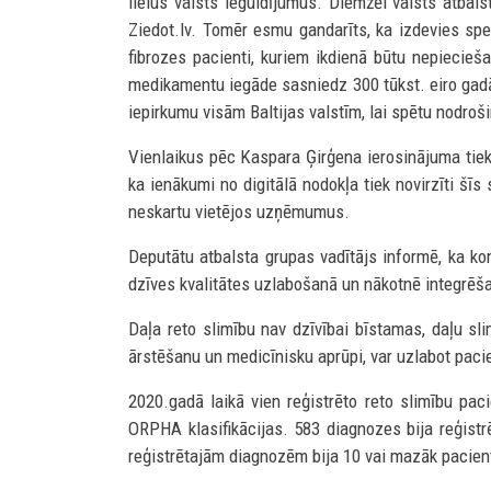
lielus valsts ieguldījumus. Diemžēl valsts atbal
Ziedot.lv. Tomēr esmu gandarīts, ka izdevies sper
fibrozes pacienti, kuriem ikdienā būtu nepiecie
medikamentu iegāde sasniedz 300 tūkst. eiro gadā
iepirkumu visām Baltijas valstīm, lai spētu nodroši
Vienlaikus pēc Kaspara Ģirģena ierosinājuma tiek
ka ienākumi no digitālā nodokļa tiek novirzīti šī
neskartu vietējos uzņēmumus.
Deputātu atbalsta grupas vadītājs informē, ka ko
dzīves kvalitātes uzlabošanā un nākotnē integrēšano
Daļa reto slimību nav dzīvībai bīstamas, daļu sl
ārstēšanu un medicīnisku aprūpi, var uzlabot pacientu
2020.gadā laikā vien reģistrēto reto slimību pa
ORPHA klasifikācijas. 583 diagnozes bija reģistr
reģistrētajām diagnozēm bija 10 vai mazāk pacient