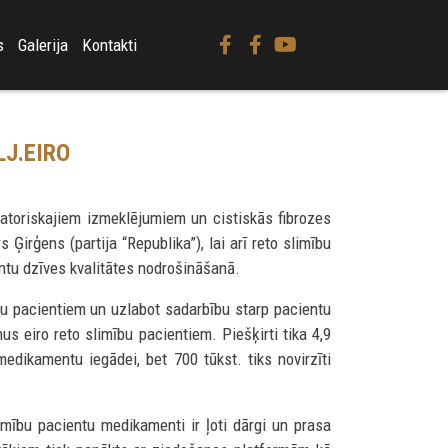
s
Galerija
Kontakti
LJ.EIRO
ratoriskajiem izmeklējumiem un cistiskās fibrozes
rģens (partija “Republika”), lai arī reto slimību
ntu dzīves kvalitātes nodrošināšanā.
bu pacientiem un uzlabot sadarbību starp pacientu
s eiro reto slimību pacientiem. Piešķirti tika 4,9
medikamentu iegādei, bet 700 tūkst. tiks novirzīti
imību pacientu medikamenti ir ļoti dārgi un prasa