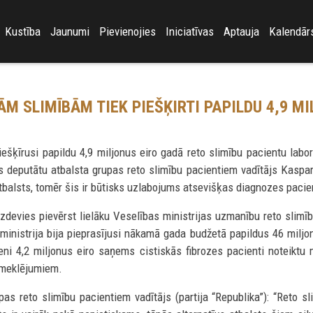
Kustība
Jaunumi
Pievienojies
Iniciatīvas
Aptauja
Kalendār
M SLIMĪBĀM TIEK PIEŠĶIRTI PAPILDU 4,9 MI
ešķīrusi papildu 4,9 miljonus eiro gadā reto slimību pacientu labo
utātu atbalsta grupas reto slimību pacientiem vadītājs Kaspars Ģi
tbalsts, tomēr šis ir būtisks uzlabojums atsevišķas diagnozes pacie
zdevies pievērst lielāku Veselības ministrijas uzmanību reto slimī
ministrija bija pieprasījusi nākamā gada budžetā papildus 46 miljonu
veni 4,2 miljonus eiro saņems cistiskās fibrozes pacienti noteiktu 
zmeklējumiem.
s reto slimību pacientiem vadītājs (partija “Republika”): “Reto sl