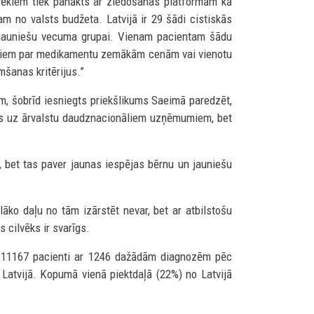
ilvēkiem tiek panākts ar ziedošanas platformām kā
am no valsts budžeta. Latvijā ir 29 šādi cistiskās
un jauniešu vecuma grupai. Vienam pacientam šādu
otājiem par medikamentu zemākām cenām vai vienotu
mšanas kritērijus.”
m, šobrīd iesniegts priekšlikums Saeimā paredzēt,
ektos uz ārvalstu daudznacionāliem uzņēmumiem, bet
, bet tas paver jaunas iespējas bērnu un jauniešu
āko daļu no tām izārstēt nevar, bet ar atbilstošu
s cilvēks ir svarīgs.
ēti 11167 pacienti ar 1246 dažādām diagnozēm pēc
 Latvijā. Kopumā vienā piektdaļā (22%) no Latvijā