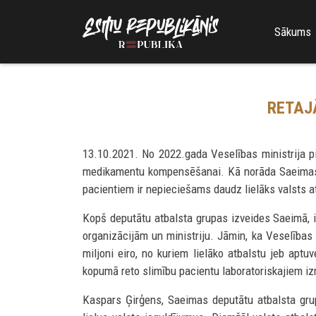
Sākums
RETAJĀ
13.10.2021. No 2022.gada Veselības ministrija pi
medikamentu kompensēšanai. Kā norāda Saeimas dep
pacientiem ir nepieciešams daudz lielāks valsts a
Kopš deputātu atbalsta grupas izveides Saeimā, i
organizācijām un ministriju. Jāmin, ka Veselības 
miljoni eiro, no kuriem lielāko atbalstu jeb aptu
kopumā reto slimību pacientu laboratoriskajiem i
Kaspars Ģirģens, Saeimas deputātu atbalsta grupa