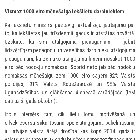
Vismaz 1000 eiro mēnešalga iekšlietu darbiniekiem
Kā iekšlietu ministrs pastāvīgi aktualizēju jautājumu par
to, ka iekšlietas jau trīsdesmit gadus ir atstātas novārtā.
Uzskatu, ka šim atalgojuma pieaugumam ir jābūt
līdzvērtīgam pedagogu un veselības darbinieku atalgojuma
pieaugumam, kā zemāko atalgojuma līmeni nosakot 1000
eiro pēc nodokļu nomaksas. Šobrīd neto jeb pēc nodokļu
nomaksas mēnešalgu zem 1000 eiro saņem 82% Valsts
policijas, 91% Valsts Robežsardzē un 95% Valsts
Ugunsdzēsības un glābšanas dienestā strādājošo (IeM
dati uz šī gada oktobri).
Izcils piemērs tam, cik lielu lomu motivēšanā un
cilvēkresursu sakārtošanā spēlē atalgojuma palielināšana,
ir Latvijas valsts ārējā drošība, kas kopš 2014. gada ir
valsts prioritāte un, ik gadu budžetā paredzot finansējumu