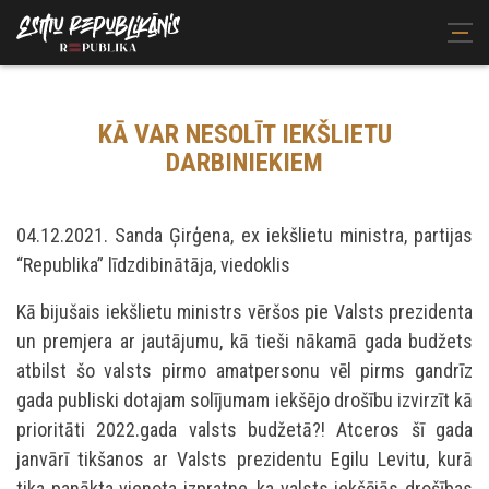
KĀ VAR NESOLĪT IEKŠLIETU
DARBINIEKIEM
04.12.2021. Sanda Ģirģena, ex iekšlietu ministra, partijas
“Republika” līdzdibinātāja, viedoklis
Kā bijušais iekšlietu ministrs vēršos pie Valsts prezidenta
un premjera ar jautājumu, kā tieši nākamā gada budžets
atbilst šo valsts pirmo amatpersonu vēl pirms gandrīz
gada publiski dotajam solījumam iekšējo drošību izvirzīt kā
prioritāti 2022.gada valsts budžetā?! Atceros šī gada
janvārī tikšanos ar Valsts prezidentu Egilu Levitu, kurā
tika panākta vienota izpratne, ka valsts iekšējās drošības