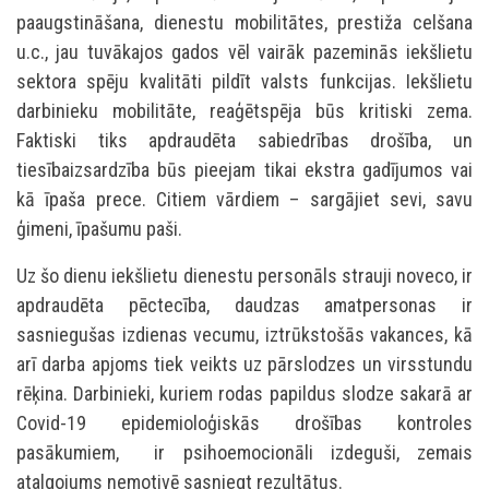
paaugstināšana, dienestu mobilitātes, prestiža celšana
u.c., jau tuvākajos gados vēl vairāk pazeminās iekšlietu
sektora spēju kvalitāti pildīt valsts funkcijas. Iekšlietu
darbinieku mobilitāte, reaģētspēja būs kritiski zema.
Faktiski tiks apdraudēta sabiedrības drošība, un
tiesībaizsardzība būs pieejam tikai ekstra gadījumos vai
kā īpaša prece. Citiem vārdiem – sargājiet sevi, savu
ģimeni, īpašumu paši.
Uz šo dienu iekšlietu dienestu personāls strauji noveco, ir
apdraudēta pēctecība, daudzas amatpersonas ir
sasniegušas izdienas vecumu, iztrūkstošās vakances, kā
arī darba apjoms tiek veikts uz pārslodzes un virsstundu
rēķina. Darbinieki, kuriem rodas papildus slodze sakarā ar
Covid-19 epidemioloģiskās drošības kontroles
pasākumiem, ir psihoemocionāli izdeguši, zemais
atalgojums nemotivē sasniegt rezultātus.