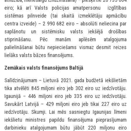
eiro; kā arī Valsts policijas amatpersonu izglītības
sistēmas pilnveide (tai skaitā izmeklētāju apmācību
centra izveide) – 2 990 682 eiro – absolūti neliecina par
saplānotu un sistēmisku valsts iekšējā drošības
stiprināšanu. Pēc manām aplēsēm atalgojuma
palielināšanai būtu nepieciešams vismaz desmit reizes
lielāks valsts bāzes finansējums.
Zemākais valsts finansējums Baltijā
Salīdzinājumam – Lietuvā 2021. gada budžetā iekšlietām
tika atvēlēti 845 miljoni eiro jeb 302 eiro uz iedzīvotāju.
Igaunijā – 446 miljoni eiro jeb 335 eiro uz iedzīvotāju.
Savukārt Latvijā – 429 miljoni eiro jeb tikai 227 eiro uz
iedzīvotāju. Skumji. Lai mēs sasniegtu Igaunijas līmeni
iekšlietu ministres papildu finansējuma pieprasījumam
darbinieku atalgojumam būtu jābūt 220 miljonu eiro