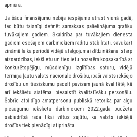
apmērā.
Ja šādu finansējumu nebija iespējams atrast vienā gadā,
tad būtu taisnīgi definēt samaksas palielinājuma grafiku
tuvākajiem gadiem. Skaidrība par tuvākajiem dienesta
gadiem esošajiem darbiniekiem radītu stabilitāti, savukārt
zināmā laika periodā vidējā atalgojuma izlīdzināšana starp
aizsardzības, iekšlietu un tieslietu nozarēm kopsakarībā ar
konkurētspējīgu, mūsdienīgu izglītības saturu, vidējā
termiņā ļautu valsts nacionālo drošību, īpaši valsts iekšējo
drošību un tiesiskumu pacelt pavisam jaunā kvalitātē, kā
arī iekšlietu sistēmai piesaistīt kvalitatīvāku personālu.
Šobrīd atbildīgo amatpersonu publiskā retorika par algu
pieaugumu iekšlietu darbiniekiem 2022.gada budžetā
sabiedrībā rada tikai viltus sajūtu, ka valsts iekšējā
drošība tiek pienācīgi stiprināta.