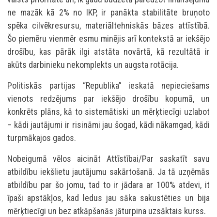
ne mazāk kā 2% no IKP, ir panākta stabilitāte bruņoto
spēka cilvēkresursu, materiāltehniskās bāzes attīstībā.
Šo piemēru vienmēr esmu minējis arī kontekstā ar iekšējo
drošību, kas pārāk ilgi atstāta novārtā, kā rezultātā ir
akūts darbinieku nekomplekts un augsta rotācija.
Politiskās partijas “Republika” ieskatā nepieciešams
vienots redzējums par iekšējo drošību kopumā, un
konkrēts plāns, kā to sistemātiski un mērķtiecīgi uzlabot
– kādi jautājumi ir risināmi jau šogad, kādi nākamgad, kādi
turpmākajos gados.
Nobeigumā vēlos aicināt Attīstībai/Par saskatīt savu
atbildību iekšlietu jautājumu sakārtošanā. Ja tā uzņēmās
atbildību par šo jomu, tad to ir jādara ar 100% atdevi, it
īpaši apstākļos, kad ledus jau sāka sakustēties un bija
mērķtiecīgi un bez atkāpšanās jāturpina uzsāktais kurss.