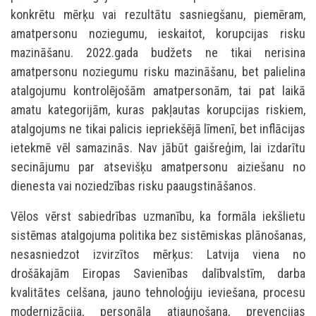
konkrētu mērķu vai rezultātu sasniegšanu, piemēram,
amatpersonu noziegumu, ieskaitot, korupcijas risku
mazināšanu. 2022.gada budžets ne tikai nerisina
amatpersonu noziegumu risku mazināšanu, bet palielina
atalgojumu kontrolējošām amatpersonām, tai pat laikā
amatu kategorijām, kuras pakļautas korupcijas riskiem,
atalgojums ne tikai palicis iepriekšējā līmenī, bet inflācijas
ietekmē vēl samazinās. Nav jābūt gaišreģim, lai izdarītu
secinājumu par atsevišķu amatpersonu aiziešanu no
dienesta vai noziedzības risku paaugstināšanos.
Vēlos vērst sabiedrības uzmanību, ka formāla iekšlietu
sistēmas atalgojuma politika bez sistēmiskas plānošanas,
nesasniedzot izvirzītos mērķus: Latvija viena no
drošākajām Eiropas Savienības dalībvalstīm, darba
kvalitātes celšana, jauno tehnoloģiju ieviešana, procesu
modernizācija, personāla atjaunošana, prevencijas