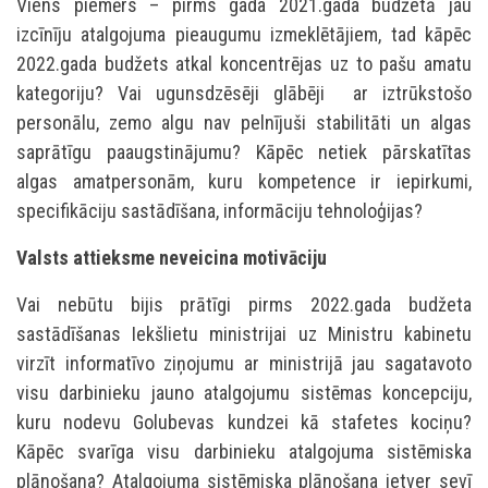
Viens piemērs – pirms gada 2021.gada budžetā jau
izcīnīju atalgojuma pieaugumu izmeklētājiem, tad kāpēc
2022.gada budžets atkal koncentrējas uz to pašu amatu
kategoriju? Vai ugunsdzēsēji glābēji ar iztrūkstošo
personālu, zemo algu nav pelnījuši stabilitāti un algas
saprātīgu paaugstinājumu? Kāpēc netiek pārskatītas
algas amatpersonām, kuru kompetence ir iepirkumi,
specifikāciju sastādīšana, informāciju tehnoloģijas?
Valsts attieksme neveicina motivāciju
Vai nebūtu bijis prātīgi pirms 2022.gada budžeta
sastādīšanas Iekšlietu ministrijai uz Ministru kabinetu
virzīt informatīvo ziņojumu ar ministrijā jau sagatavoto
visu darbinieku jauno atalgojumu sistēmas koncepciju,
kuru nodevu Golubevas kundzei kā stafetes kociņu?
Kāpēc svarīga visu darbinieku atalgojuma sistēmiska
plānošana? Atalgojuma sistēmiska plānošana ietver sevī