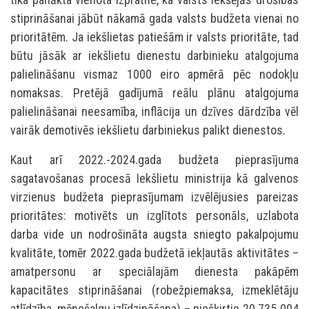
stiprināšanai jābūt nākamā gada valsts budžeta vienai no
prioritātēm. Ja iekšlietas patiešām ir valsts prioritāte, tad
būtu jāsāk ar iekšlietu dienestu darbinieku atalgojuma
palielināšanu vismaz 1000 eiro apmērā pēc nodokļu
nomaksas. Pretējā gadījumā reālu plānu atalgojuma
palielināšanai neesamība, inflācija un dzīves dārdzība vēl
vairāk demotivēs iekšlietu darbiniekus palikt dienestos.
Kaut arī 2022.-2024.gada budžeta pieprasījuma
sagatavošanas procesā Iekšlietu ministrija kā galvenos
virzienus budžeta pieprasījumam izvēlējusies pareizas
prioritātes: motivēts un izglītots personāls, uzlabota
darba vide un nodrošināta augsta sniegto pakalpojumu
kvalitāte, tomēr 2022.gada budžetā iekļautās aktivitātes –
amatpersonu ar speciālajām dienesta pakāpēm
kapacitātes stiprināšanai (robežpiemaksa, izmeklētāju
atlīdzība, mēnešalgu izlīdzināšana) – piešķirtie 20 735 004